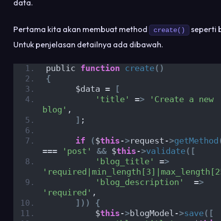
data.
Pertama kita akan membuat method
seperti b
create()
Untuk penjelasan detailnya ada dibawah.
public 
function
create
()
{
      $data = 
[
'title'
 =
>
'Create a new 
blog'
,
]
;
if
(
$
this
-
>
request-
>
getMethod
=== 
'post'
&&
 $
this
-
>
validate
([
'blog_title'
 =
>
'required|min_length[3]|max_length[2
'blog_description'
  =
>
'required'
,
]))
{
          $
this
-
>
blogModel-
>
save
([