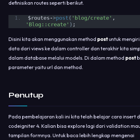
definisikan routes seperti berikut.
$routes-
>
post
(
'blog/create'
, 
'Blog::create'
)
;
Disini kita akan menggunakan method
post
untuk mengir
data dari views ke dalam controller dan terakhir kita sim
dalam database melalui models. Di dalam method
post
b
parameter yaitu url dan method.
Penutup
Pada pembelajaran kali ini kita telah belajar cara insert 
codeigniter 4. Kalian bisa explore lagi dari validation ma
tampilan formnya. Untuk baca lebih lengkap mengenai