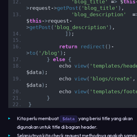
'blog_title'
 =
>
 $
this
>
request-
>
getPost
(
'blog_title'
)
,
'blog_description'
  =
$
this
-
>
request-
>
getPost
(
'blog_description'
)
,
])
;
return
redirect
()
-
>
to
(
'/blog'
)
;
}
else
{
          echo 
view
(
'templates/head
$data
)
;
          echo 
view
(
'blogs/create'
, 
$data
)
;
          echo 
view
(
'templates/foot
}
}
Kita perlu membuat
yang berisi title yang akan
$data
digunakan untuk title di bagian header.
Selanjutnya kita check request methodnya apakah sama