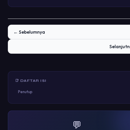
← Sebelumnya
Selanjut
📑 DAFTAR ISI
Penutup
💬