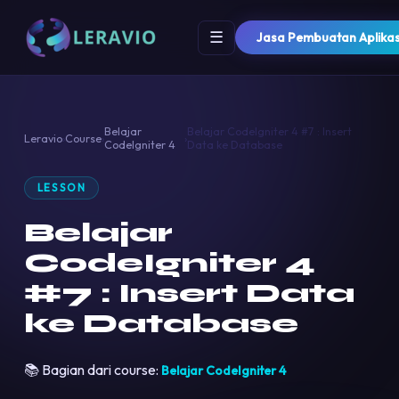
☰
Jasa Pembuatan Aplikas
Belajar
Belajar CodeIgniter 4 #7 : Insert
Leravio
›
Course
›
›
CodeIgniter 4
Data ke Database
LESSON
Belajar
CodeIgniter 4
#7 : Insert Data
ke Database
📚 Bagian dari course:
Belajar CodeIgniter 4