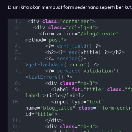
Disini kita akan membuat form sederhana seperti berikut.
<
div 
class
=
"container"
>
<
div 
class
=
"col-lg-8"
>
<
form action=
"/blog/create"
method=
"post"
>
<
?= 
csrf_field
()
 ?
>
<
h2
><
?= 
esc
(
$title
)
 ?
><
/h2
>
<
?= 
session
()
-
>
getFlashdata
(
'error'
)
 ?
>
<
?= 
service
(
'validation'
)
-
>
listErrors
()
 ?
>
<
div 
class
=
"mb-3"
>
<
label 
for
=
"title"
class
=
"f
label"
>
Title
<
/label
>
<
input type=
"text"
name=
"blog_title"
class
=
" form-contr
id=
"title"
>
<
/div
>
<
div 
class
=
"mb-3"
>