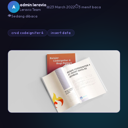
admin leravio
⏱
A
📅
23 March 2022
3 menit baca
Leravio Team
👁
Sedang dibaca
crud codeigniter 4
insert data