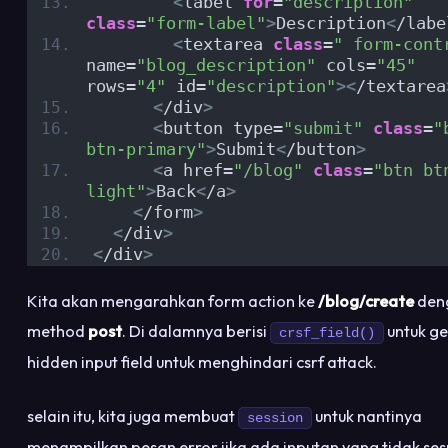
<
label 
for
=
"description"
class
=
"form-label"
>
Description
<
/labe
<
textarea 
class
=
" form-cont
name=
"blog_description"
 cols=
"45"
rows=
"4"
 id=
"description"
><
/textarea
<
/div
>
<
button type=
"submit"
class
=
"
btn-primary"
>
Submit
<
/button
>
<
a href=
"/blog"
class
=
"btn bt
light"
>
Back
<
/a
>
<
/form
>
<
/div
>
<
/div
>
Kita akan mengarahkan form action ke
/blog/create
den
method
post
. Di dalamnya berisi
untuk g
crsf_field()
hidden input field untuk menghindari csrf attack.
selain itu, kita juga membuat
untuk nantinya
session
menampilkan pesan error jika ada inputan yang tidak ses