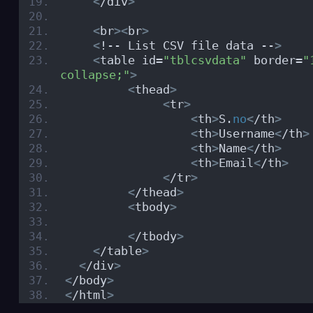
<
/div
>
<
br
><
br
>
<
!-- List CSV file data --
>
<
table id=
"tblcsvdata"
 border=
"
collapse;"
>
<
thead
>
<
tr
>
<
th
>
S.
no
<
/th
>
<
th
>
Username
<
/th
>
<
th
>
Name
<
/th
>
<
th
>
Email
<
/th
>
<
/tr
>
<
/thead
>
<
tbody
>
<
/tbody
>
<
/table
>
<
/div
>
<
/body
>
<
/html
>