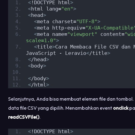
<
!DOCTYPE html
>
<
html lang=
"en"
>
<
head
>
<
meta charset=
"UTF-8"
>
<
meta http-equiv=
"X-UA-Compatible
<
meta name=
"viewport"
 content=
"wi
scale=1.0"
>
<
title
>
Cara Membaca File CSV dan M
JavaScript - Leravio
<
/title
>
<
/head
>
<
body
>
<
/body
>
<
/html
>
Selanjutnya, Anda bisa membuat elemen file dan tombol
data file CSV yang dipilih. Menambahkan event
onclick
pa
readCSVFile()
.
<
!DOCTYPE html
>