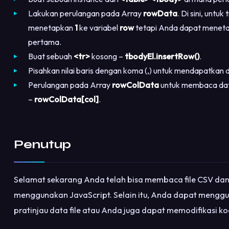
Lakukan perulangan pada Array
rowData
. Di sini, unt
menetapkan
1
ke variabel
row
tetapi Anda dapat menet
pertama.
Buat sebuah
<tr>
kosong –
tbodyEl.insertRow()
.
Pisahkan nilai baris dengan koma (,) untuk mendapatkan 
Perulangan pada Array
rowColData
untuk membaca data
–
rowColData[col]
.
Penutup
Selamat sekarang Anda telah bisa membaca file CSV da
menggunakan JavaScript. Selain itu, Anda dapat menggu
pratinjau data file atau Anda juga dapat memodifikasi k