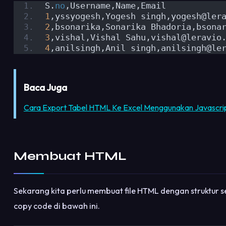
S.
no
,Username,Name,Email
1
,yssyogesh,Yogesh singh,yogesh@ler
2
,bsonarika,Sonarika Bhadoria,bsona
3
,vishal,Vishal Sahu,vishal@leravio
4
,anilsingh,Anil singh,anilsingh@le
Baca Juga
Cara Export Tabel HTML Ke Excel Menggunakan Javascri
Membuat HTML
Sekarang kita perlu membuat file HTML dengan struktur s
copy code di bawah ini.