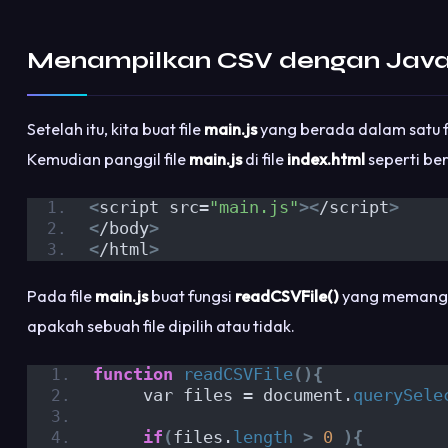
Menampilkan CSV dengan Java
Setelah itu, kita buat file
main.js
yang berada dalam satu f
Kemudian panggil file
main.js
di file
index.html
seperti beri
<
script src=
"main.js"
><
/script
>
<
/body
>
<
/html
>
Pada file
main.js
buat fungsi
readCSVFile()
yang memanggil
apakah sebuah file dipilih atau tidak.
function
readCSVFile
(){
     var files = document.
querySele
if
(
files.
length
>
0
){