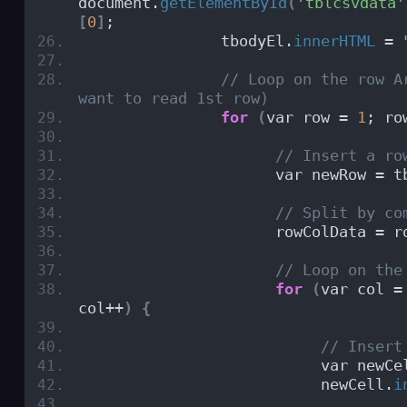
document.
getElementById
(
'tblcsvdata'
[
0
]
;
               tbodyEl.
innerHTML
 = 
// Loop on the row A
want to read 1st row)
for
(
var row = 
1
; ro
// Insert a ro
                     var newRow = t
// Split by co
                     rowColData = r
// Loop on the
for
(
var col =
col++
)
{
// Insert
                          var newCe
                          newCell.
i