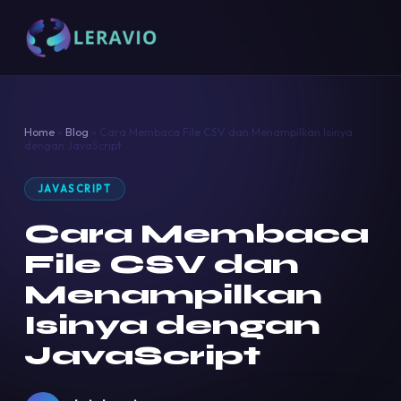
Home
»
Blog
»
Cara Membaca File CSV dan Menampilkan Isinya
dengan JavaScript
JAVASCRIPT
Cara Membaca
File CSV dan
Menampilkan
Isinya dengan
JavaScript