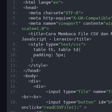
<
html lang=
"en"
>
<
head
>
<
meta charset=
"UTF-8"
>
<
meta http-equiv=
"X-UA-Compatible
<
meta name=
"viewport"
 content=
"wi
scale=1.0"
>
<
title
>
Cara Membaca File CSV dan M
JavaScript - Leravio
<
/title
>
<
style type=
"text/css"
>
    table th, table td
{
    padding: 5px;
}
<
/style
>
<
/head
>
<
body
>
<
div
>
<
div
>
<
input type=
"file"
 name=
"f
<
br
><
br
>
<
input type=
"button"
 id=
"b
onclick=
"readCSVFile();"
>