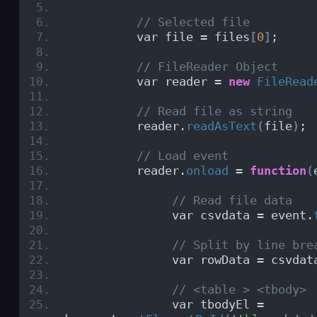
// Selected file
          var file = files
[
0
]
;
// FileReader Object
          var reader = 
new
FileRead
// Read file as string 
          reader.
readAsText
(
file
)
;
// Load event
          reader.
onload
 = 
function
(
// Read file data
               var csvdata = event.
// Split by line bre
               var rowData = csvdat
// <table > <tbody>
               var tbodyEl = 