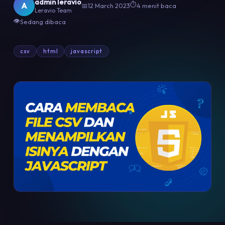
admin leravio
⏱
A
📅
12 March 2023
4 menit baca
Leravio Team
👁
Sedang dibaca
csv
html
javascript