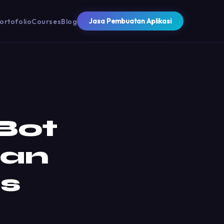
Jasa Pembuatan Aplikasi
ortofolio
Courses
Blog
Bot
gan
s