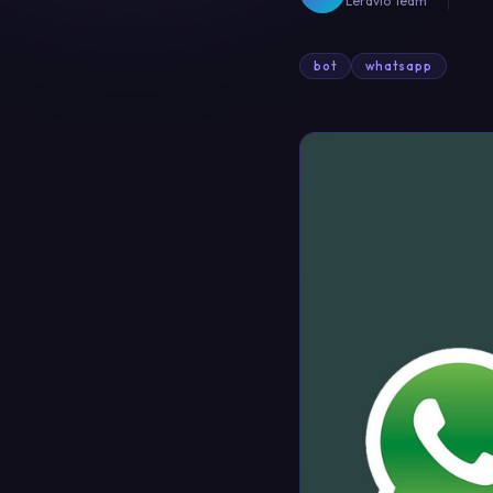
Leravio Team
bot
whatsapp