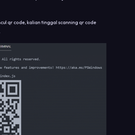
ul qr code, kalian tinggal scanning qr code
.