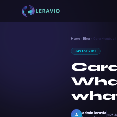
Home
»
Blog
»
Cara Membuat 
JAVASCRIPT
Car
Wha
wha
admin leravio
A
📅
23 J