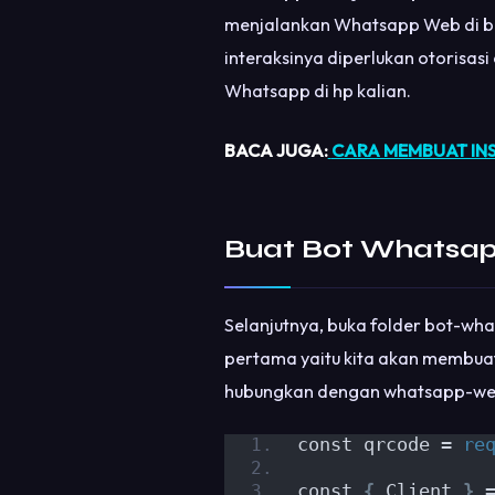
menjalankan Whatsapp Web di b
interaksinya diperlukan otorisasi 
Whatsapp di hp kalian.
BACA JUGA:
CARA MEMBUAT IN
Buat Bot Whatsa
Selanjutnya, buka folder bot-wh
pertama yaitu kita akan membuat
hubungkan dengan whatsapp-we
const qrcode = 
re
const 
{
 Client 
}
 