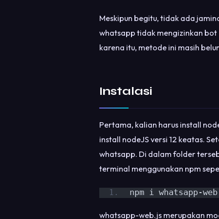
Meskipun begitu, tidak ada jamina
whatsapp tidak mengizinkan bot a
karena itu, metode ini masih be
Instalasi
Pertama, kalian harus install nod
install nodeJS versi 12 keatas. S
whatsapp. Di dalam folder terse
terminal menggunakan npm sepert
npm i whatsapp-web
whatsapp-web.js merupakan modu