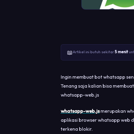
📖
Artikel ini butuh sekitar
5 menit
unt
Ingin membuat bot whatsapp send
Tenang saja kalian bisa membu
whatsapp-web.js
whatsapp-web.js
merupakan what
aplikasi browser whatsapp web 
terkena blokir.