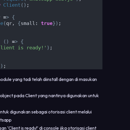
w
Client
()
;
r =
>
{
te
(
qr, 
{
small: 
true
})
;
, 
()
 =
>
{
Client is ready!'
)
;
()
;
dule yang tadi telah diinstall dengan di masukan
object pada Client yang nantinya digunakan untuk
ntuk digunakan sebagai otorisasi client melalui
atsapp
‘Client is ready!’ di console jika otorisasi client