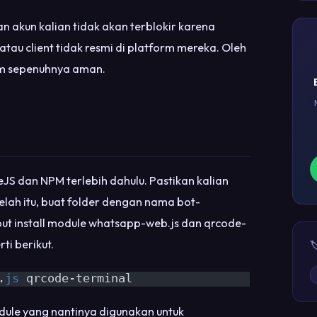
n akun kalian tidak akan terblokir karena
tau client tidak resmi di platform mereka. Oleh
lum sepenuhnya aman.
eJS dan NPM terlebih dahulu. Pastikan kalian
etelah itu, buat folder dengan nama bot-
but install module whatsapp-web.js dan qrcode-
i berikut.

.
js
 qrcode-terminal
le yang nantinya digunakan untuk