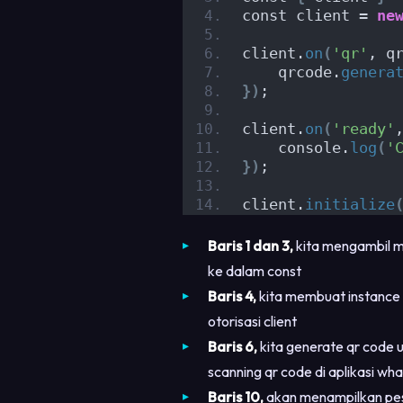
const client = 
ne
client.
on
(
'qr'
, q
    qrcode.
genera
})
;
client.
on
(
'ready'
    console.
log
(
'
})
;
client.
initialize
Baris 1 dan 3,
kita mengambil mo
ke dalam const
Baris 4,
kita membuat instance 
otorisasi client
Baris 6,
kita generate qr code u
scanning qr code di aplikasi wh
Baris 10,
akan menampilkan pesan 