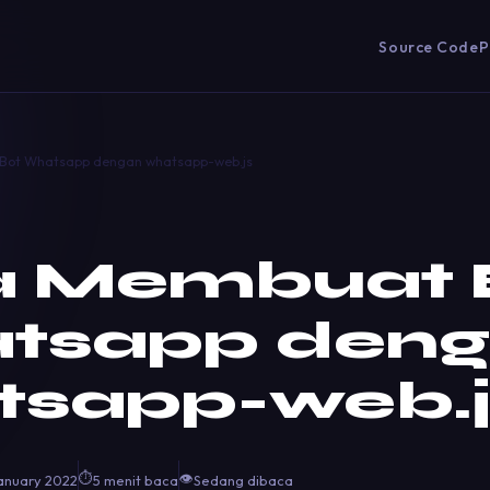
Source Code
P
Bot Whatsapp dengan whatsapp-web.js
a Membuat 
tsapp den
tsapp-web.j
⏱
👁
anuary 2022
5 menit baca
Sedang dibaca