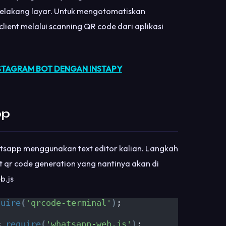
elakang layar. Untuk mengotomatiskan
client melalui scanning QR code dari aplikasi
STAGRAM BOT DENGAN INSTAPY
pp
atsapp menggunakan text editor kalian. Langkah
 qr code generation yang nantinya akan di
b.js
quire
(
'qrcode-terminal'
)
;
= 
require
(
'whatsapp-web.js'
)
;