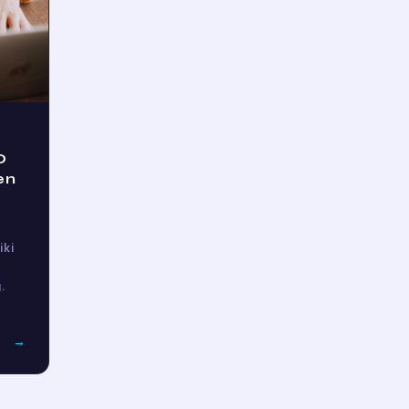
O
en
iki
.
→