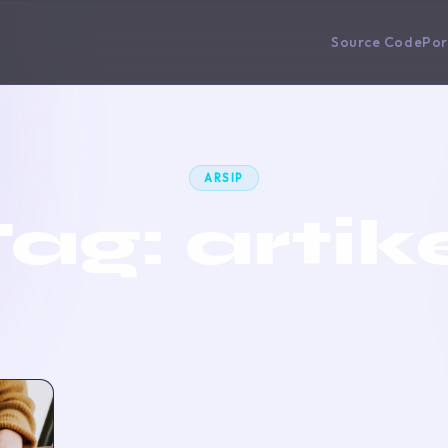
Source Code
Por
ARSIP
Tag:
artik