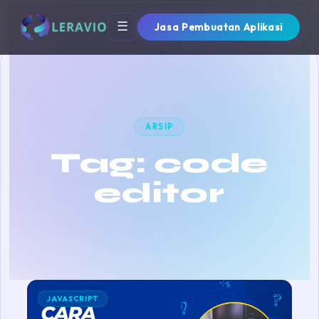
☰
Jasa Pembuatan Aplikasi
ARSIP
Tag:
code
editor
JAVASCRIPT