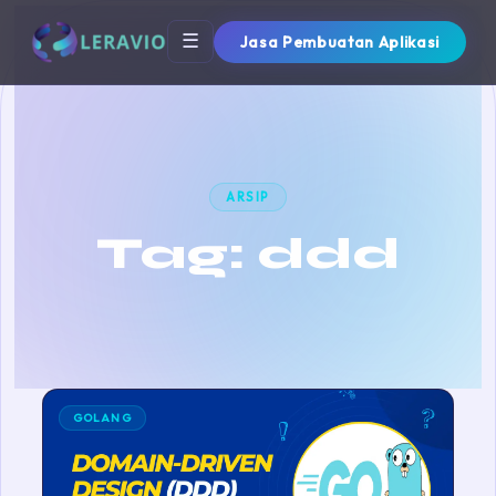
☰
Jasa Pembuatan Aplikasi
ARSIP
Tag:
ddd
GOLANG