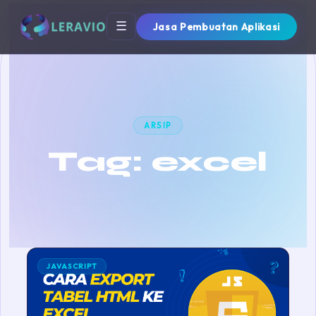
☰
Jasa Pembuatan Aplikasi
ARSIP
Tag:
excel
JAVASCRIPT