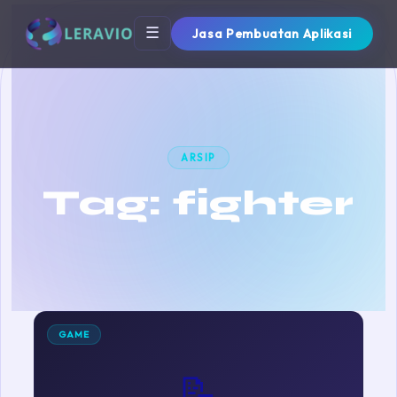
☰
Jasa Pembuatan Aplikasi
ARSIP
Tag:
fighter
GAME
📝