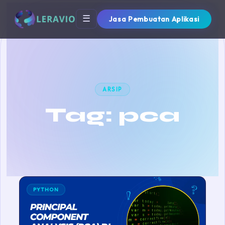
☰
Jasa Pembuatan Aplikasi
ARSIP
Tag:
pca
PYTHON