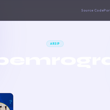
Source Code
Por
ARSIP
pemrogr