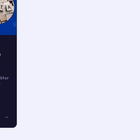
a
ktur
t
→