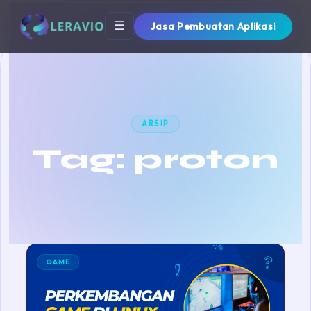
☰
Jasa Pembuatan Aplikasi
ARSIP
Tag:
proton
GAME