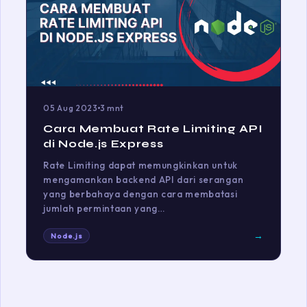
05 Aug 2023
3 mnt
Cara Membuat Rate Limiting API
di Node.js Express
Rate Limiting dapat memungkinkan untuk
mengamankan backend API dari serangan
yang berbahaya dengan cara membatasi
jumlah permintaan yang…
→
Node.js