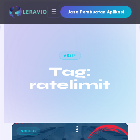
☰
Jasa Pembuatan Aplikasi
ARSIP
Tag:
ratelimit
NODE.JS