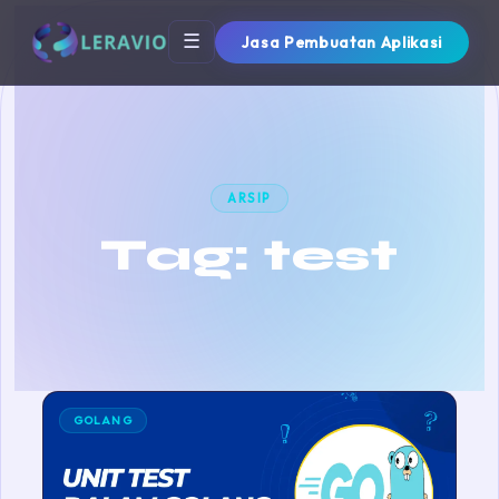
☰
Jasa Pembuatan Aplikasi
ARSIP
Tag:
test
GOLANG