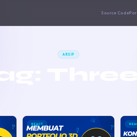
Source Code
Por
ARSIP
ag:
Three
REACT
REA