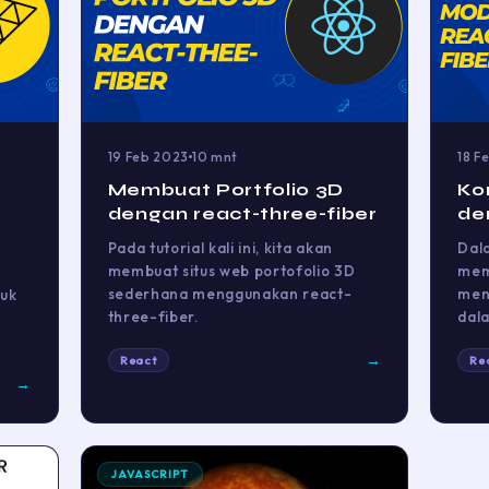
19 Feb 2023
10 mnt
18 F
Membuat Portfolio 3D
Ko
dengan react-three-fiber
de
Pada tutorial kali ini, kita akan
Dala
membuat situs web portofolio 3D
mem
sederhana menggunakan react-
men
uk
three-fiber.
dal
→
React
Re
→
JAVASCRIPT