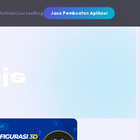
tofolio
Courses
Blog
Jasa Pembuatan Aplikasi
js
CT