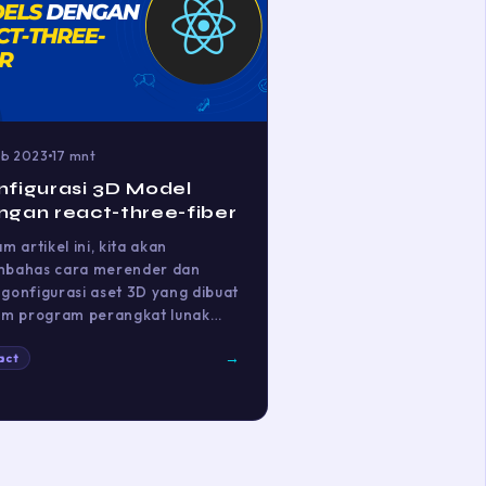
eb 2023
17 mnt
nfigurasi 3D Model
ngan react-three-fiber
m artikel ini, kita akan
bahas cara merender dan
gonfigurasi aset 3D yang dibuat
am program perangkat lunak…
→
act