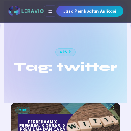
☰
Jasa Pembuatan Aplikasi
ARSIP
Tag:
twitter
TIPS