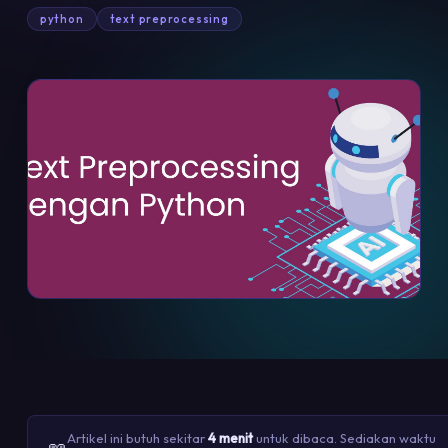
python
text preprocessing
Artikel ini butuh sekitar
4 menit
untuk dibaca. Sediakan waktu