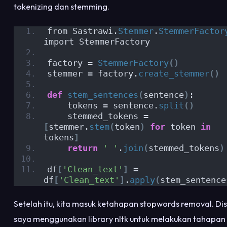
tokenizing dan stemming.
from Sastrawi.
Stemmer
.
StemmerFactor
import StemmerFactory
factory = 
StemmerFactory
()
stemmer = factory.
create_stemmer
()
def
stem_sentences
(
sentence
)
:
    tokens = sentence.
split
()
    stemmed_tokens = 
[
stemmer.
stem
(
token
)
for
 token 
in
tokens
]
return
' '
.
join
(
stemmed_tokens
)
df
[
'Clean_text'
]
 = 
df
[
'Clean_text'
]
.
apply
(
stem_sentence
Setelah itu, kita masuk ketahapan stopwords removal. Dis
saya menggunakan library nltk untuk melakukan tahapan