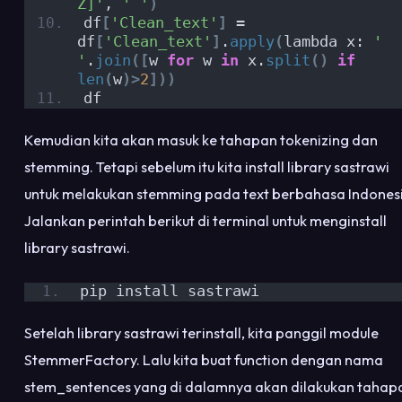
Z]'
, 
' '
)
df
[
'Clean_text'
]
 = 
df
[
'Clean_text'
]
.
apply
(
lambda x: 
' 
'
.
join
([
w 
for
 w 
in
 x.
split
()
if
len
(
w
)>
2
]))
df 
Kemudian kita akan masuk ke tahapan tokenizing dan
stemming. Tetapi sebelum itu kita install library sastrawi
untuk melakukan stemming pada text berbahasa Indonesi
Jalankan perintah berikut di terminal untuk menginstall
library sastrawi.
pip install sastrawi
Setelah library sastrawi terinstall, kita panggil module
StemmerFactory. Lalu kita buat function dengan nama
stem_sentences yang di dalamnya akan dilakukan tahap