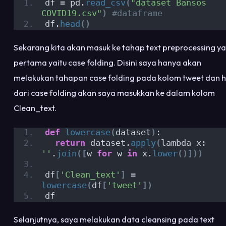
df = pd.
read_csv
(
"dataset Bansos 
COVID19.csv"
)
#dataframe
df.
head
()
Sekarang kita akan masuk ke tahap text preprocessing y
pertama yaitu case folding. Disini saya hanya akan
melakukan tahapan case folding pada kolom tweet dan h
dari case folding akan saya masukkan ke dalam kolom
Clean_text.
def
lowercase
(
dataset
)
:
return
 dataset.
apply
(
lambda x: 
''
.
join
([
w 
for
 w 
in
 x.
lower
()]))
df
[
'Clean_text'
]
 = 
lowercase
(
df
[
'tweet'
])
df
Selanjutnya, saya melakukan data cleansing pada text