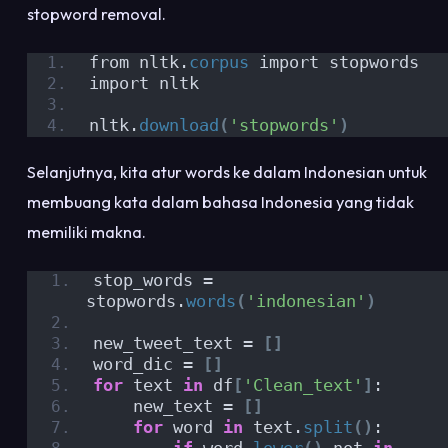
stopword removal.
from nltk.
corpus
 import stopwords
import nltk
nltk.
download
(
'stopwords'
)
Selanjutnya, kita atur words ke dalam Indonesian untuk
membuang kata dalam bahasa Indonesia yang tidak
memiliki makna.
stop_words = 
stopwords.
words
(
'indonesian'
)
new_tweet_text = 
[]
word_dic = 
[]
for
 text 
in
 df
[
'Clean_text'
]
:
    new_text = 
[]
for
 word 
in
 text.
split
()
: