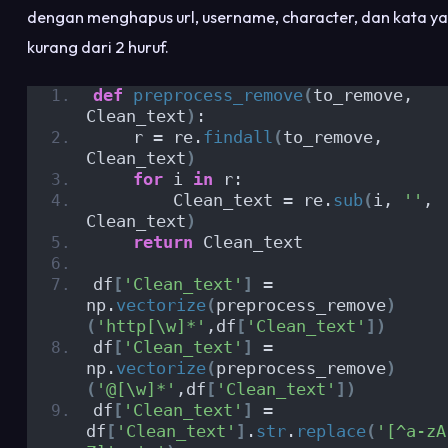
dengan menghapus url, username, character, dan kata y
kurang dari 2 huruf.
def
preprocess_remove
(
to_remove, 
Clean_text
)
:
    r = re.
findall
(
to_remove, 
Clean_text
)
for
 i 
in
 r:
        Clean_text = re.
sub
(
i, 
''
, 
Clean_text
)
return
 Clean_text
df
[
'Clean_text'
]
 = 
np.
vectorize
(
preprocess_remove
)
(
'http[\w]*'
,df
[
'Clean_text'
])
df
[
'Clean_text'
]
 = 
np.
vectorize
(
preprocess_remove
)
(
'@[\w]*'
,df
[
'Clean_text'
])
df
[
'Clean_text'
]
 = 
df
[
'Clean_text'
]
.
str
.
replace
(
'[^a-zA