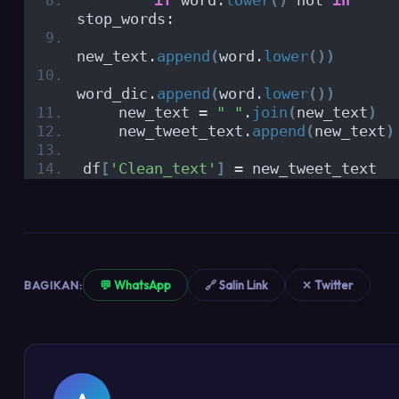
if
 word.
lower
()
 not 
in
stop_words:
new_text.
append
(
word.
lower
())
word_dic.
append
(
word.
lower
())
    new_text = 
" "
.
join
(
new_text
)
    new_tweet_text.
append
(
new_text
)
df
[
'Clean_text'
]
 = new_tweet_text
BAGIKAN:
💬 WhatsApp
🔗 Salin Link
✕ Twitter