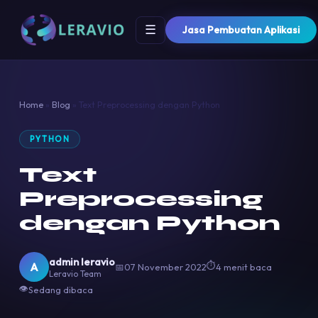
☰
Jasa Pembuatan Aplikasi
Home
»
Blog
»
Text Preprocessing dengan Python
PYTHON
Text
Preprocessing
dengan Python
admin leravio
⏱
A
📅
07 November 2022
4 menit baca
Leravio Team
👁
Sedang dibaca