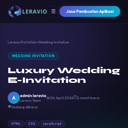
☰
Jasa Pembuatan Aplikasi
Leravio
›
Portofolio
›
Wedding Invitation
WEDDING INVITATION
Luxury Wedding
E-Invitation
admin leravio
⏱
A
📅
04 April 2026
2 menit baca
Leravio Team
👁
Sedang dibaca
HTML
CSS
JavaScript