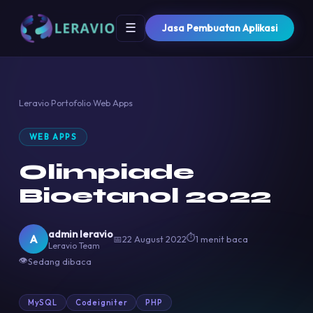
☰
Jasa Pembuatan Aplikasi
Leravio
›
Portofolio
›
Web Apps
WEB APPS
Olimpiade
Bioetanol 2022
admin leravio
⏱
A
📅
22 August 2022
1 menit baca
Leravio Team
👁
Sedang dibaca
MySQL
Codeigniter
PHP