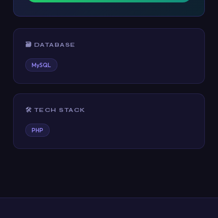
🗃️ DATABASE
MySQL
🛠️ TECH STACK
PHP