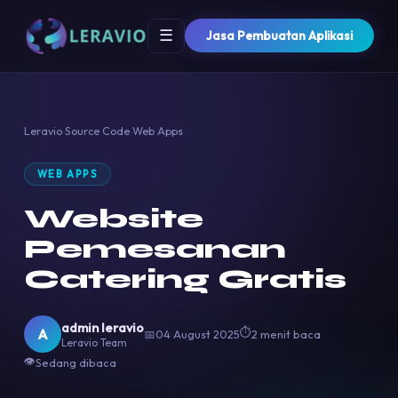
☰
Jasa Pembuatan Aplikasi
Leravio
›
Source Code
›
Web Apps
WEB APPS
Website
Pemesanan
Catering Gratis
admin leravio
⏱
A
📅
04 August 2025
2 menit baca
Leravio Team
👁
Sedang dibaca