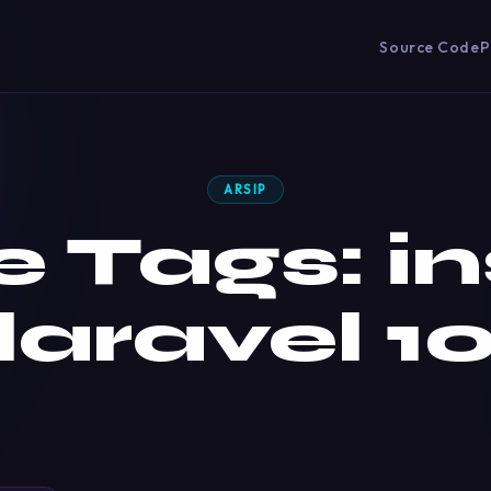
Source Code
P
ARSIP
e Tags:
in
laravel 1