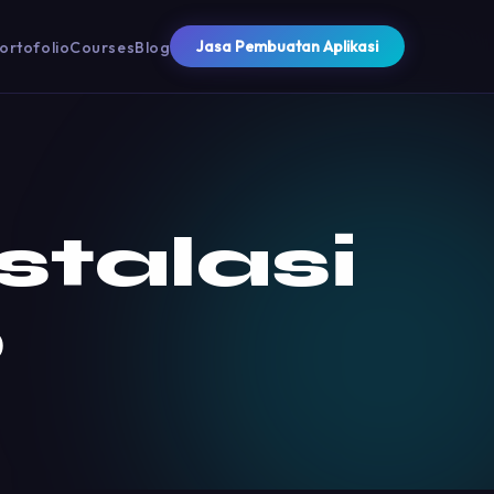
Jasa Pembuatan Aplikasi
ortofolio
Courses
Blog
stalasi
0