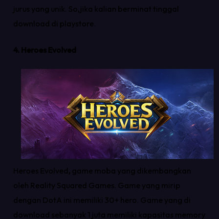
jurus yang unik. So,jika kalian berminat tinggal
download di playstore.
4. Heroes Evolved
Heroes Evolved
,
game moba yang dikembangkan
oleh Reality Squared Games. Game yang mirip
dengan DotA ini memiliki 30+ hero. Game yang di
download sebanyak 1 juta memiliki kapasitas memory