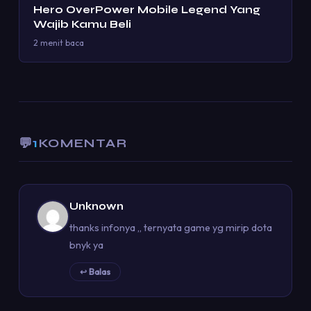
Hero OverPower Mobile Legend Yang
Wajib Kamu Beli
2 menit baca
💬
1
KOMENTAR
Unknown
thanks infonya ,, ternyata game yg mirip dota
bnyk ya
↩ Balas