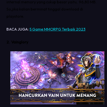
internal memory yang cukup besar yaitu, 96,80 MB.
So,jika kalian berminat tinggal download di
playstore.
BACA JUGA:
5 Game MMORPG Terbaik 2023
2. Vainglory