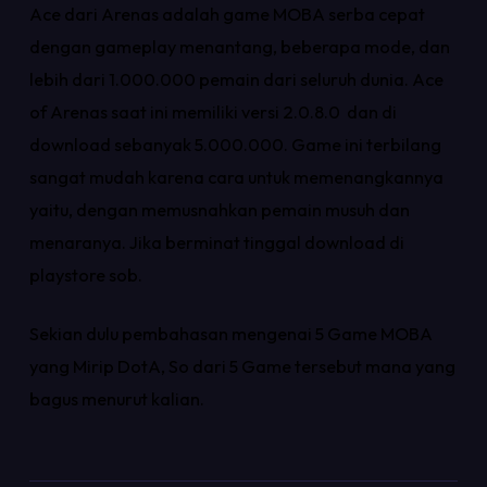
Ace dari Arenas adalah game MOBA serba cepat
dengan gameplay menantang, beberapa mode, dan
lebih dari 1.000.000 pemain dari seluruh dunia. Ace
of Arenas saat ini memiliki versi 2.0.8.0 dan di
download sebanyak 5.000.000. Game ini terbilang
sangat mudah karena cara untuk memenangkannya
yaitu, dengan memusnahkan pemain musuh dan
menaranya. Jika berminat tinggal download di
playstore sob.
Sekian dulu pembahasan mengenai 5 Game MOBA
yang Mirip DotA, So dari 5 Game tersebut mana yang
bagus menurut kalian.