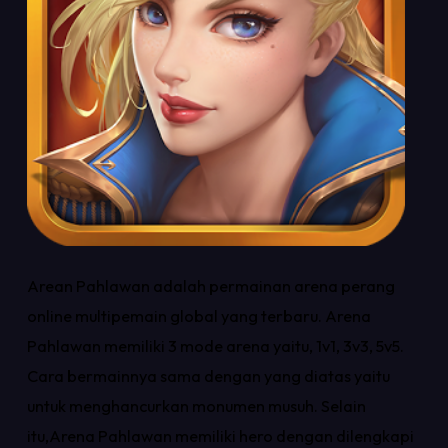
Arean Pahlawan adalah permainan arena perang
online multipemain global yang terbaru. Arena
Pahlawan memiliki 3 mode arena yaitu, 1v1, 3v3, 5v5.
Cara bermainnya sama dengan yang diatas yaitu
untuk menghancurkan monumen musuh. Selain
itu,Arena Pahlawan memiliki hero dengan dilengkapi