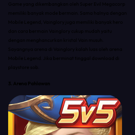
Game yang dikembangkan oleh Super Evil Megacorp
memiliki banyak mode bermain. Sama halnya dengan
Mobile Legend, Vainglory juga memiliki banyak hero
dan cara bermain Vainglory cukup mudah yaitu
dengan menghancurkan kristal Vain musuh.
Sayangnya arena di Vainglory kalah luas oleh arena
Mobile Legend. Jika berminat tinggal download di
playstore sob.
3. Arena Pahlawan