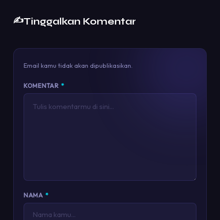
✍️
Tinggalkan Komentar
Email kamu tidak akan dipublikasikan.
KOMENTAR
*
NAMA
*