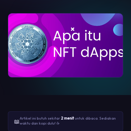
Artikel ini butuh sekitar
2 menit
untuk dibaca. Sediakan
📖
waktu dan kopi dulu! ☕