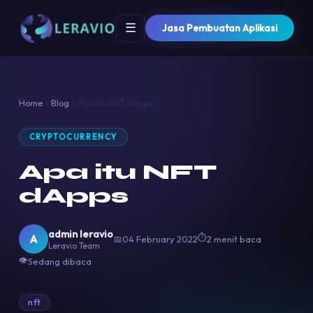
☰
Jasa Pembuatan Aplikasi
Home
»
Blog
»
Apa itu NFT dApps
CRYPTOCURRENCY
Apa itu NFT
dApps
admin leravio
⏱
A
📅
04 February 2022
2 menit baca
Leravio Team
👁
Sedang dibaca
nft