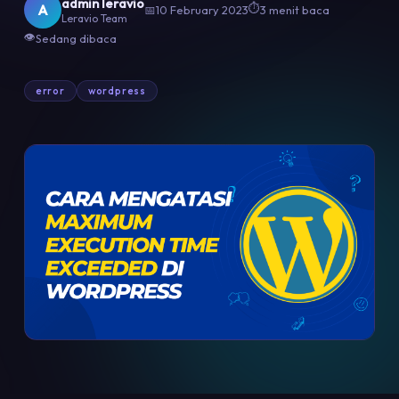
admin leravio
⏱
A
📅
10 February 2023
3 menit baca
Leravio Team
👁
Sedang dibaca
error
wordpress