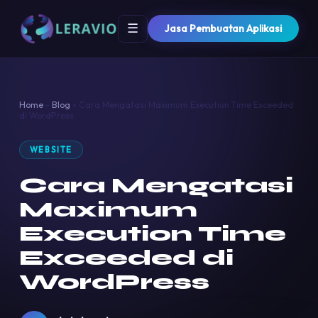
☰
Jasa Pembuatan Aplikasi
Home
»
Blog
»
Cara Mengatasi Maximum Execution Time Exceeded
di WordPress
WEBSITE
Cara Mengatasi
Maximum
Execution Time
Exceeded di
WordPress