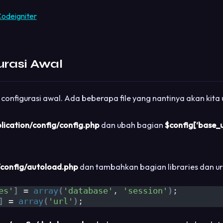
odeigniter
urasi Awal
 configurasi awal. Ada beberapa file yang nantinya akan kita
lication/config/config.php
dan ubah bagian
$config[‘base_u
/config/autoload.php
dan tambahkan bagian libraries dan url 
es'
]
 = 
array
(
'database'
, 
'session'
)
;
]
 = 
array
(
'url'
)
;