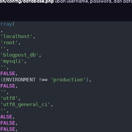
ion/config/database.php
ubah username, password, dan dat
array
(
'
,
'localhost'
,
'root'
,
''
,
'blogpost_db'
,
'mysqli'
,
''
,
FALSE
,
(
ENVIRONMENT !== 
'production'
)
,
FALSE
,
''
,
'utf8'
,
'utf8_general_ci'
,
''
,
FALSE
,
FALSE
,
FALSE
,