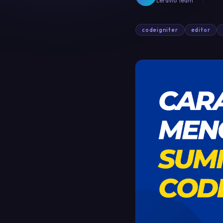
Leravio Team
codeigniter
editor