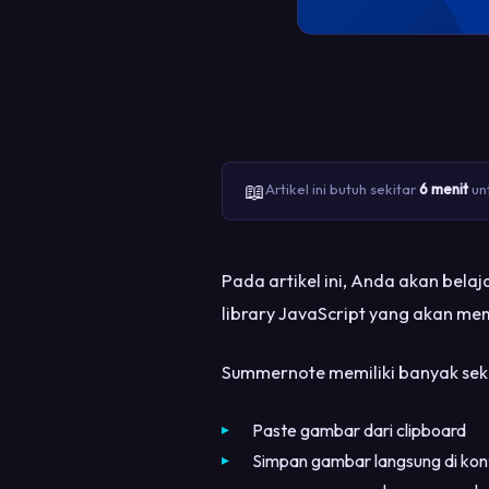
📖
Artikel ini butuh sekitar
6 menit
unt
Pada artikel ini, Anda akan be
library JavaScript yang akan m
Summernote memiliki banyak sekal
Paste gambar dari clipboard
Simpan gambar langsung di kon