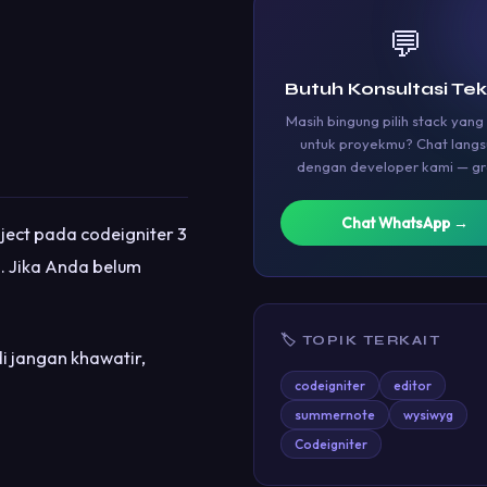
💬
Butuh Konsultasi Tek
Masih bingung pilih stack yang
untuk proyekmu? Chat lang
dengan developer kami — gra
Chat WhatsApp →
ject pada codeigniter 3
. Jika Anda belum
🏷 TOPIK TERKAIT
i jangan khawatir,
codeigniter
editor
summernote
wysiwyg
Codeigniter