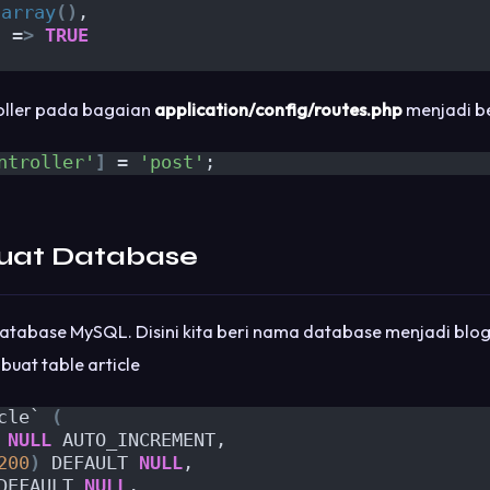
array
()
,
'
 =
>
TRUE
roller pada bagaian
application/config/routes.php
menjadi be
ntroller'
]
 = 
'post'
;
uat Database
atabase MySQL. Disini kita beri nama database menjadi blog
buat table article
cle` 
(
 
NULL
 AUTO_INCREMENT,
200
)
 DEFAULT 
NULL
,
DEFAULT 
NULL
,