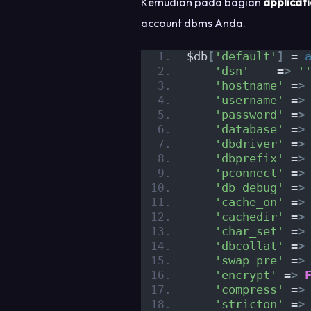
Kemudian pada bagian
applicat
account dbms Anda.
$db
[
'default'
]
 = 
'dsn'
    =
>
'
'hostname'
 =
>
'username'
 =
>
'password'
 =
>
'database'
 =
>
'dbdriver'
 =
>
'dbprefix'
 =
>
'pconnect'
 =
>
'db_debug'
 =
>
'cache_on'
 =
>
'cachedir'
 =
>
'char_set'
 =
>
'dbcollat'
 =
>
'swap_pre'
 =
>
'encrypt'
 =
>
'compress'
 =
>
'stricton'
 =
>