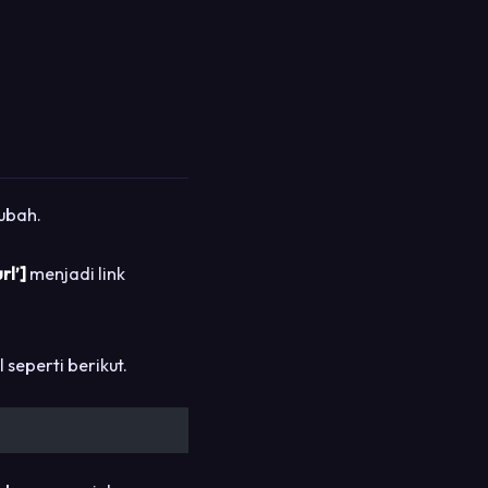
 ubah.
rl’]
menjadi link
seperti berikut.