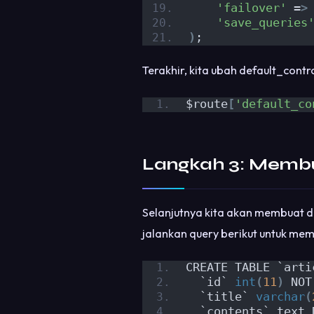
'failover'
 =
>
'save_queries
)
;
Terakhir, kita ubah default_cont
$route
[
'default_co
Langkah 3: Memb
Selanjutnya kita akan membuat d
jalankan query berikut untuk mem
CREATE TABLE `arti
  `id` 
int
(
11
)
 NOT
  `title` 
varchar
(
  `contents` text 