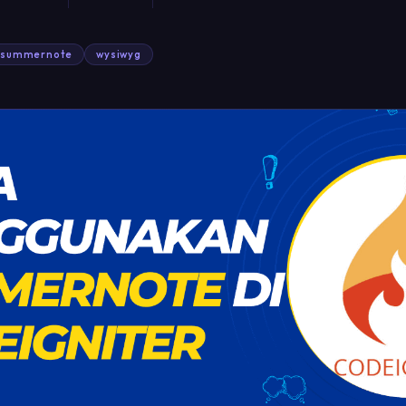
summernote
wysiwyg