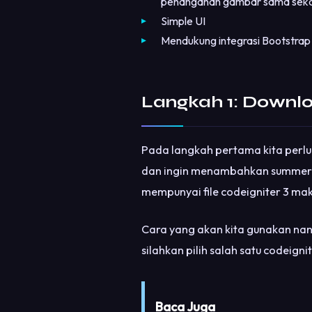
penanganan gambar sama sekal
Simple UI
Mendukung integrasi Bootstrap 3
Langkah 1: Downlo
Pada langkah pertama kita perlu
dan ingin menambahkan summerno
mempunyai file codeigniter 3 ma
Cara yang akan kita gunakan nan
silahkan pilih salah satu codeig
Baca Juga