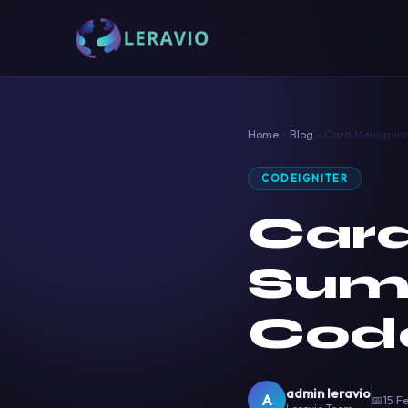
Home
»
Blog
»
Cara Mengguna
CODEIGNITER
Car
Sum
Code
admin leravio
A
📅
15 F