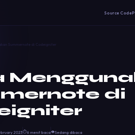
Source Code
P
kan Summernote di Codeigniter
a Mengguna
mernote di
igniter
⏱
👁
ebruary 2023
6 menit baca
Sedang dibaca