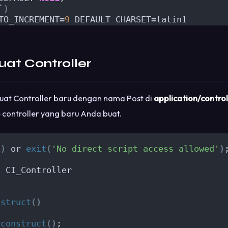
`
)
TO_INCREMENT=
9
 DEFAULT CHARSET=latin1
at Controller
uat Controller baru dengan nama Post di
application/control
e controller yang baru Anda buat.
'
)
 or 
exit
(
'No direct script access allowed'
)
s
 CI_Controller
nstruct
()
_construct
()
;