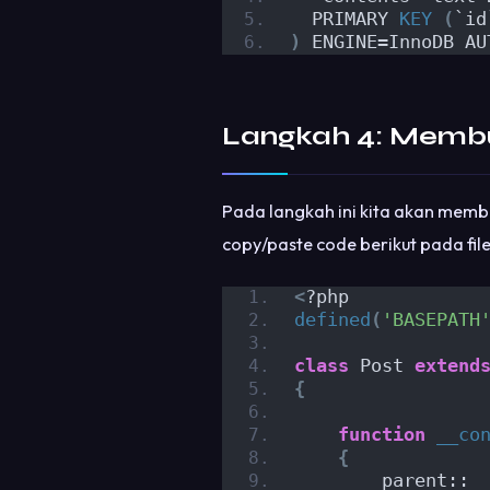
  PRIMARY 
KEY
(
`id
)
 ENGINE=InnoDB AU
Langkah 4: Membu
Pada langkah ini kita akan memb
copy/paste code berikut pada fil
<
?php
defined
(
'BASEPATH
class
 Post 
extend
{
function
__co
{
        parent::
_