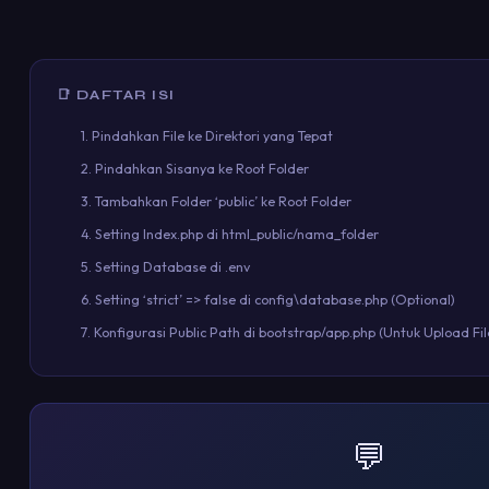
📑 DAFTAR ISI
1. Pindahkan File ke Direktori yang Tepat
2. Pindahkan Sisanya ke Root Folder
3. Tambahkan Folder ‘public’ ke Root Folder
4. Setting Index.php di html_public/nama_folder
5. Setting Database di .env
6. Setting ‘strict’ => false di config\database.php (Optional)
7. Konfigurasi Public Path di bootstrap/app.php (Untuk Upload Fil
💬