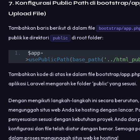
7. Konfigurasi Public Path di bootstrap/a
Upload File)
Tambahkan baris berikut di dalam file
bootstrap/app.ph
publik ke direktori
di root folder:
public
$app-
>
usePublicPath
(
base_path
(
'../html_pu
Tambahkan kode di atas ke dalam file bootstrap/app.p
aplikasi Laravel mengarah ke folder ‘public’ yang sesuai.
Dengan mengikuti langkah-langkah ini secara berurutan
mengunggah situs web Anda ke hosting dengan lancar. P
penyesuaian sesuai dengan kebutuhan proyek Anda dan 
konfigurasi dan file telah diatur dengan benar. Semoga
dalam proses mengunggah situs web ke hosting!