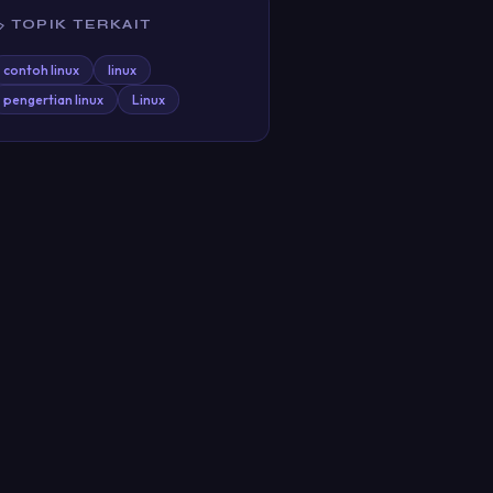
 TOPIK TERKAIT
contoh linux
linux
pengertian linux
Linux