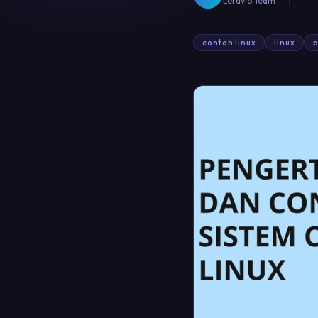
Leravio Team
contoh linux
linux
p