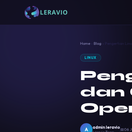
Home
»
Blog
»
Pengertian Linu
LINUX
Peng
dan 
Oper
admin leravio
A
📅
06 J