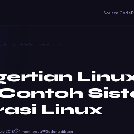
Source Code
P
x dan Contoh Sistem Operasi Linux
ertian Linu
Contoh Sis
asi Linux
⏱
👁
uly 2018
4 menit baca
Sedang dibaca