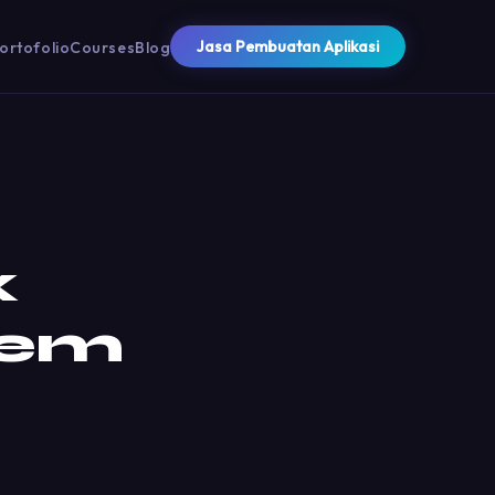
Jasa Pembuatan Aplikasi
ortofolio
Courses
Blog
x
tem