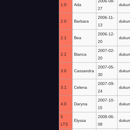
2006-08-
1.0
Ada
dukun
27
2006-11-
2.0
Barbara
dukun
13
2006-12-
2.1
Bea
dukun
20
2007-02-
2.2
Bianca
dukun
20
2007-05-
3.0
Cassandra
dukun
30
2007-09-
3.1
Celena
dukun
24
2007-10-
4.0
Daryna
dukun
15
5
2008-06-
Elyssa
dukun
LTS
08