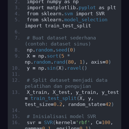
import numpy as np
import matplotlib.
pyplot
 as plt
from sklearn.
svm
 import SVR
from sklearn.
model_selection
import train_test_split
# Buat dataset sederhana 
(contoh: dataset sinus)
np.
random
.
seed
(
0
)
X = np.
sort
(
5
*
np.
random
.
rand
(
80
, 
1
)
, axis=
0
)
y = np.
sin
(
X
)
.
ravel
()
# Split dataset menjadi data 
pelatihan dan pengujian
X_train, X_test, y_train, y_test 
= 
train_test_split
(
X, y, 
test_size=
0.2
, random_state=
42
)
# Inisialisasi model SVR
svr = 
SVR
(
kernel=
'rbf'
, C=
100
, 
gamma=
0.1
, epsilon=
0.1
)