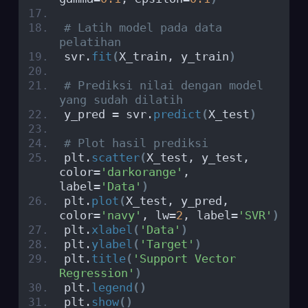
# Latih model pada data 
pelatihan
svr.
fit
(
X_train, y_train
)
# Prediksi nilai dengan model 
yang sudah dilatih
y_pred = svr.
predict
(
X_test
)
# Plot hasil prediksi
plt.
scatter
(
X_test, y_test, 
color=
'darkorange'
, 
label=
'Data'
)
plt.
plot
(
X_test, y_pred, 
color=
'navy'
, lw=
2
, label=
'SVR'
)
plt.
xlabel
(
'Data'
)
plt.
ylabel
(
'Target'
)
plt.
title
(
'Support Vector 
Regression'
)
plt.
legend
()
plt.
show
()