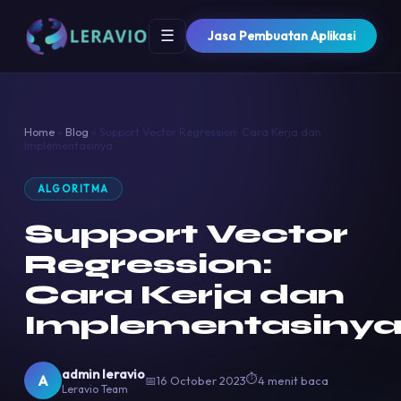
☰
Jasa Pembuatan Aplikasi
Home
»
Blog
»
Support Vector Regression: Cara Kerja dan
Implementasinya
ALGORITMA
Support Vector
Regression:
Cara Kerja dan
Implementasiny
admin leravio
⏱
A
📅
16 October 2023
4 menit baca
Leravio Team