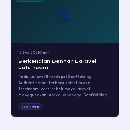
📝
12 Sep 2021
3 mnt
Berkenalan Dengan Laravel
Jetstream
Pada Laravel 8 terdapat Scaffolding
Authentication terbaru yaitu Laravel
Jetstream. versi sebelumnya laravel
menggunakan laravel ui sebagai Scaffolding…
→
Jetstream