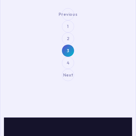
Previous
1
2
Posts
3
pagination
4
Next