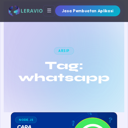
☰
Jasa Pembuatan Aplikasi
ARSIP
Tag:
whatsapp
NODE.JS