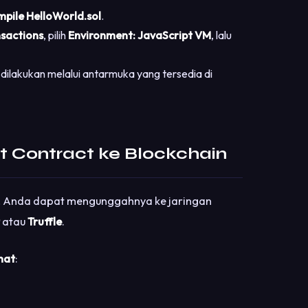
pile HelloWorld.sol
.
nsactions
, pilih
Environment: JavaScript VM
, lalu
 dilakukan melalui antarmuka yang tersedia di
 Contract ke Blockchain
x, Anda dapat mengunggahnya ke jaringan
atau
Truffle
.
hat
: