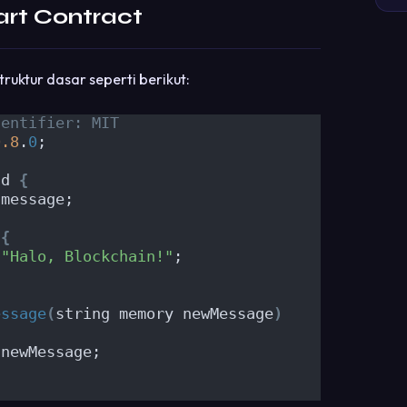
art Contract
truktur dasar seperti berikut:
dentifier: MIT
0.8
.
0
;
ld 
{
 message;
{
 
"Halo, Blockchain!"
;
essage
(
string memory newMessage
)
 newMessage;