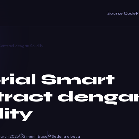
Source Code
P
Contract dengan Solidity
rial Smart
ract denga
dity
⏱
👁
March 2025
2 menit baca
Sedang dibaca