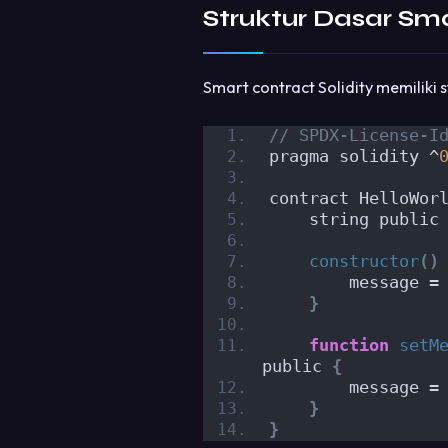
Struktur Dasar Sm
Smart contract Solidity memiliki s
// SPDX-License-I
pragma solidity ^
contract HelloWor
    string public
constructor
()
        message =
}
function
setM
public 
{
        message =
}
}