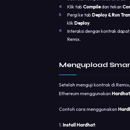
Klik tab
Compile
dan tekan
Com
Pergi ke tab
Deploy & Run Tra
klik
Deploy
.
Interaksi dengan kontrak dapat
Remix.
Mengupload Smart
Setelah menguji kontrak di Remi
Ethereum menggunakan
Hardhat
Contoh cara menggunakan
Hard
1.
Install Hardhat
: