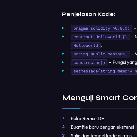
Penjelasan Kode:
– 
pragma solidity ^0.8.0;
– M
contract HelloWorld {}
.
HelloWorld
– V
string public message;
– Fungsi yang
constructor()
setMessage(string memory n
Menguji Smart Con
Buka Remix IDE.
Buat file baru dengan ekstensi
Salin dan tempel kode di atas.