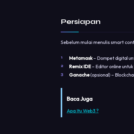
Persiapan
Sebelum mulai menulis smart cont
Metamask
– Dompet digital un
Remix IDE
– Editor online untuk
Ganache
(opsional) – Blockchai
Baca Juga
Apa Itu Web3 ?