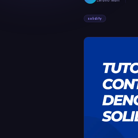
Leravio Team
solidity