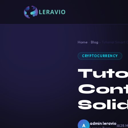
Home
»
Blog
»
Tutorial Smart 
CRYPTOCURRENCY
Tuto
Cont
Soli
admin leravio
A
📅
28 