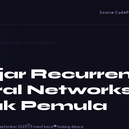
Source Code
P
ent Neural Networks Untuk Pemula
jar Recurre
al Network
uk Pemula
⏱
👁
September 2023
3 menit baca
Sedang dibaca