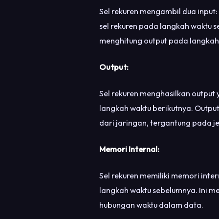
Sel rekuren mengambil dua input: 
sel rekuren pada langkah waktu s
menghitung output pada langkah w
Output:
Sel rekuren menghasilkan output 
langkah waktu berikutnya. Output 
dari jaringan, tergantung pada je
Memori Internal:
Sel rekuren memiliki memori inte
langkah waktu sebelumnya. Ini m
hubungan waktu dalam data.