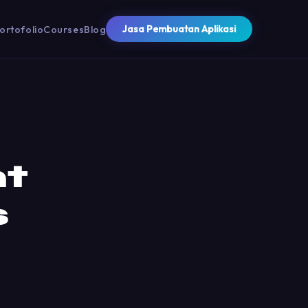
Jasa Pembuatan Aplikasi
ortofolio
Courses
Blog
nt
s