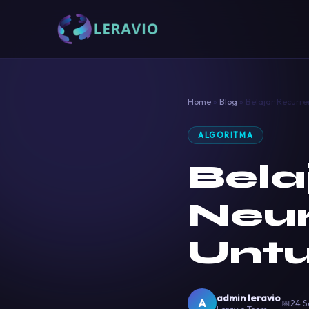
Home
»
Blog
»
Belajar Recurr
ALGORITMA
Bela
Neur
Unt
admin leravio
A
📅
24 