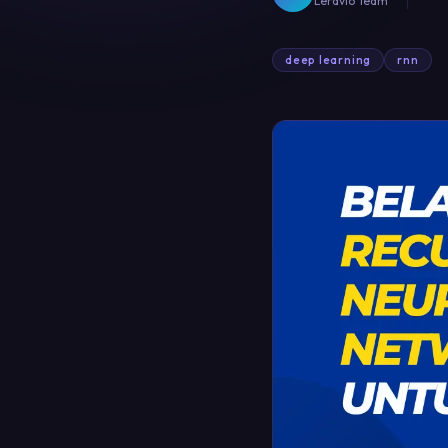
Leravio Team
deep learning
rnn