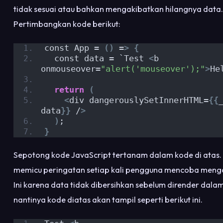
tidak sesuai atau bahkan mengakibatkan hilangnya data.
Pertimbangkan kode berikut:
const App = 
()
 =
>
{
  const data = `Test 
<
b 
onmouseover=
"alert('mouseover');"
>
He
return
(
<
div dangerouslySetInnerHTML=
{{
_
data
}}
 /
>
)
;
}
Sepotong kode JavaScript tertanam dalam kode di atas. 
memicu peringatan setiap kali pengguna mencoba mengak
Ini karena data tidak dibersihkan sebelum dirender dalam 
nantinya kode diatas akan tampil seperti berikut ini.