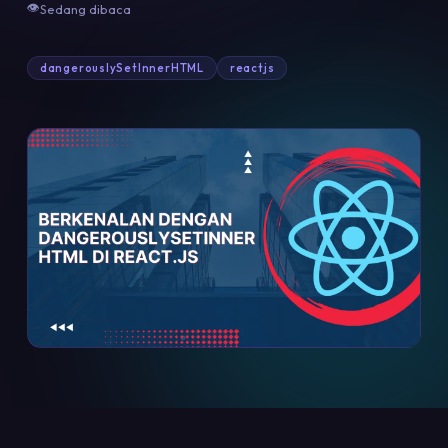
👁
Sedang dibaca
dangerouslySetInnerHTML
reactjs