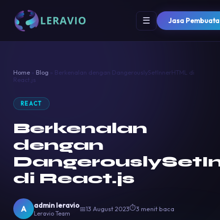
☰
Jasa Pembuatan
Home
»
Blog
»
Berkenalan dengan DangerouslySetInnerHTML di
React.js
REACT
Berkenalan
dengan
DangerouslySet
di React.js
admin leravio
⏱
A
📅
13 August 2023
3 menit baca
Leravio Team