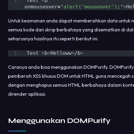
Test 
<
b 
onmouseover=
"alert('mouseover');"
>
He
Untuk keamanan anda dapat membersihkan data untuk
semua kode dan skrip berbahaya yang disematkan di da
seharusnya hasilnya itu seperti berikut ini.
Test 
<
b
>
Helloww
<
/b
>
Caranya anda bisa menggunakan DOMPurify. DOMPurif
pembersih XSS khusus DOM untuk HTML guna mencegah 
dengan menghapus semua HTML berbahaya dalam kont
dirender aplikasi.
Menggunakan DOMPurify