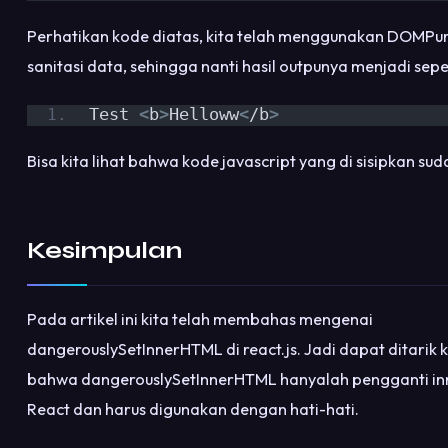
Perhatikan kode diatas, kita telah menggunakan DOMPuri
sanitasi data, sehingga nanti hasil outpunya menjadi seper
Test 
<
b
>
Helloww
<
/b
>
Bisa kita lihat bahwa kode javascript yang di sisipkan sud
Kesimpulan
Pada artikel ini kita telah membahas mengenai
dangerouslySetInnerHTML di react.js. Jadi dapat ditarik 
bahwa dangerouslySetInnerHTML hanyalah pengganti in
React dan harus digunakan dengan hati-hati.