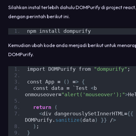
Silahkan instal terlebih dahulu DOMPurify di project react
dengan perintah berikut ini.
npm install dompurify
Kemudian ubah kode anda menjadi berikut untuk menar
DOMPurify.
import DOMPurify from 
"dompurify"
;
const App = 
()
 =
>
{
  const data = `Test 
<
b 
onmouseover=
"alert('mouseover');"
>
He
return
(
<
div dangerouslySetInnerHTML=
{{
 
DOMPurify.
sanitize
(
data
)
}}
 /
>
)
;
}