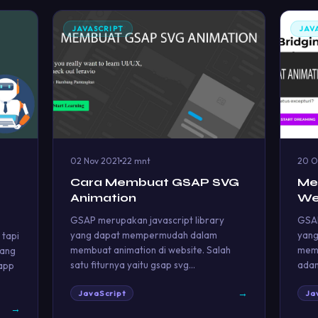
JAVASCRIPT
JAV
02 Nov 2021
22 mnt
20 O
Cara Membuat GSAP SVG
Me
Animation
We
GSAP merupakan javascript library
GSAP
yang dapat mempermudah dalam
yan
 tapi
membuat animation di website. Salah
memb
nang
satu fiturnya yaitu gsap svg…
adan
sapp
→
JavaScript
Ja
→