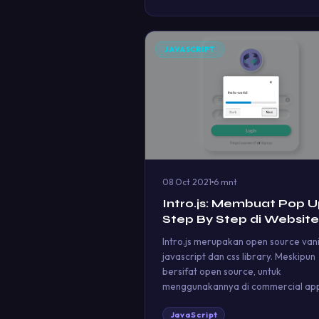
JAVASCRIPT
08 Oct 2021
6 mnt
Intro.js: Membuat Pop 
Step By Step di Website
Intro.js merupakan open source vani
javascript dan css library. Meskipun
bersifat open source, untuk
menggunakannya di commercial ap
JavaScript