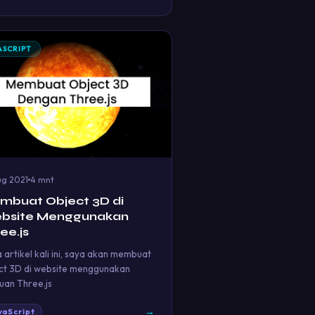
ASCRIPT
ug 2021
4 mnt
mbuat Object 3D di
bsite Menggunakan
ee.js
 artikel kali ini, saya akan membuat
ct 3D di website menggunakan
uan Three.js
→
vaScript