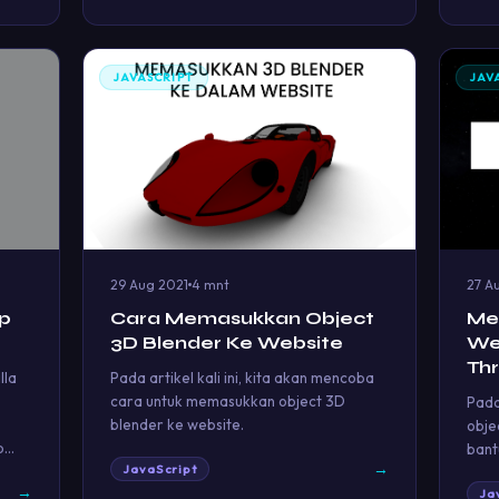
JAVASCRIPT
JAV
29 Aug 2021
4 mnt
27 A
Up
Cara Memasukkan Object
Me
3D Blender Ke Website
We
Thr
lla
Pada artikel kali ini, kita akan mencoba
cara untuk memasukkan object 3D
Pada
blender ke website.
obje
p…
bant
→
JavaScript
→
Ja