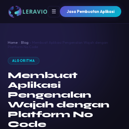
☰
Jasa Pembuatan Aplikasi
Home
»
Blog
»
Membuat Aplikasi Pengenalan Wajah dengan
Platform No Code
ALGORITMA
Membuat
Aplikasi
Pengenalan
Wajah dengan
Platform No
Code