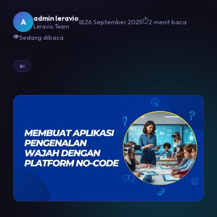
admin leravio
⏱
A
📅
26 September 2025
2 menit baca
Leravio Team
👁
Sedang dibaca
ai