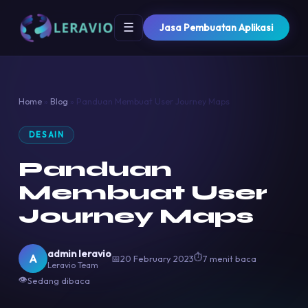
☰
Jasa Pembuatan Aplikasi
Home
»
Blog
»
Panduan Membuat User Journey Maps
DESAIN
Panduan
Membuat User
Journey Maps
admin leravio
⏱
A
📅
20 February 2023
7 menit baca
Leravio Team
👁
Sedang dibaca