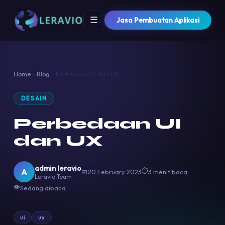
☰
Jasa Pembuatan Aplikasi
Home
»
Blog
»
Perbedaan UI dan UX
DESAIN
Perbedaan UI
dan UX
admin leravio
⏱
A
📅
20 February 2023
3 menit baca
Leravio Team
👁
Sedang dibaca
ui
ux