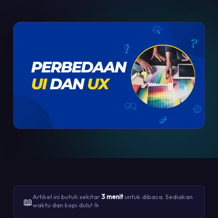
Artikel ini butuh sekitar
3 menit
untuk dibaca. Sediakan
📖
waktu dan kopi dulu! ☕