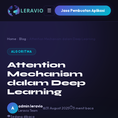
☰
Jasa Pembuatan Aplikasi
Home
»
Blog
»
Attention Mechanism dalam Deep Learning
ALGORITMA
Attention
Mechanism
dalam Deep
Learning
admin leravio
⏱
A
📅
31 August 2025
3 menit baca
Leravio Team
👁
Sedang dibaca