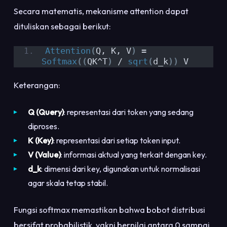
Secara matematis, mekanisme attention dapat
dituliskan sebagai berikut:
Attention
(
Q, K, V
)
 = 
Softmax
((
QK^T
)
 / 
sqrt
(
d_k
))
 V
Keterangan:
Q (Query)
: representasi dari token yang sedang
diproses.
K (Key)
: representasi dari setiap token input.
V (Value)
: informasi aktual yang terkait dengan key.
d_k
: dimensi dari key, digunakan untuk normalisasi
agar skala tetap stabil.
Fungsi softmax memastikan bahwa bobot distribusi
bersifat probabilistik, yakni bernilai antara 0 sampai