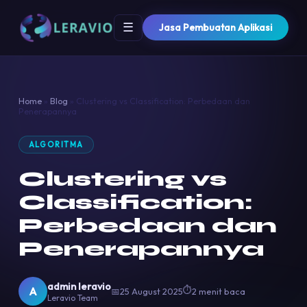
☰
Jasa Pembuatan Aplikasi
Home
»
Blog
»
Clustering vs Classification: Perbedaan dan
Penerapannya
ALGORITMA
Clustering vs
Classification:
Perbedaan dan
Penerapannya
admin leravio
⏱
A
📅
25 August 2025
2 menit baca
Leravio Team