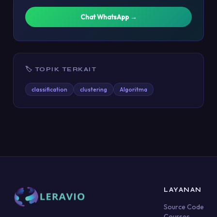
Chat WhatsApp →
🏷 TOPIK TERKAIT
classification
clustering
Algoritma
LAYANAN
Source Code
Courses