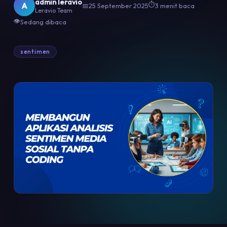
admin leravio
⏱
A
📅
25 September 2025
3 menit baca
Leravio Team
👁
Sedang dibaca
sentimen