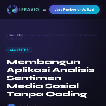
☰
Jasa Pembuatan Aplikasi
Home
»
Blog
»
Membangun Aplikasi Analisis Sentimen Media Sosial
Tanpa Coding
ALGORITMA
Membangun
Aplikasi Analisis
Sentimen
Media Sosial
Tanpa Coding